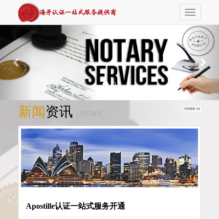
Toggle
navigation
Previous
Nex
新闻
资讯
| NEWS
Apostille认证一站式服务开通