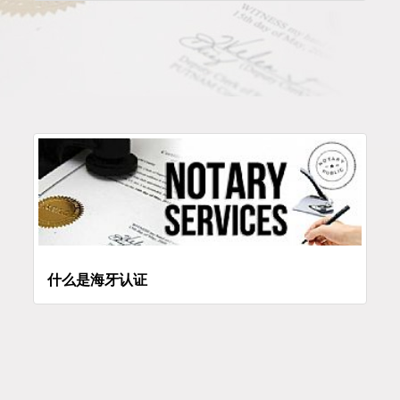
Apostille认证一站式服务开通Apostille认证一站式服务开通
Apostille认证一站式服务开通Apostille认证一站式服务开通
Apostille认证一站式服务开通...
什么是海牙认证
简介“apostille”来源于法语，即“认证”，但与国内所指的“使
领馆认证”不同。“apostille”特指1961年《海牙关于取消外国
公文认证要求的公约》签约国之间相互承认的，特定的官方